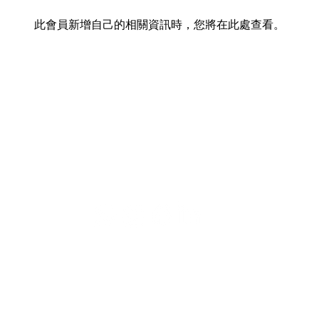
此會員新增自己的相關資訊時，您將在此處查看。
清潔活動
獨木舟淨灘活動
淨街慢跑
Bun跑
獲豁免繳稅慈善機構編號︰91/17795​
© 2025 綠色時刻基金會有限公司