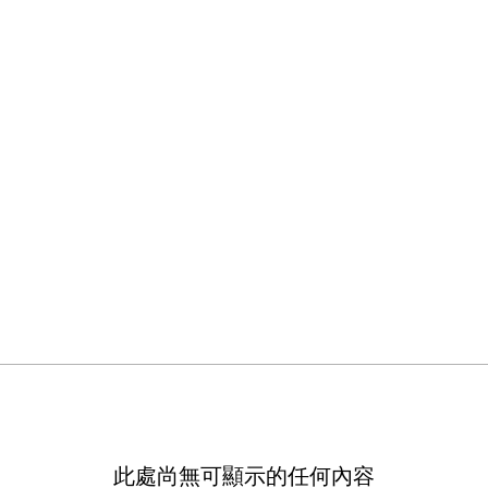
gie Ching
蹤者
0
追蹤中
此處尚無可顯示的任何內容