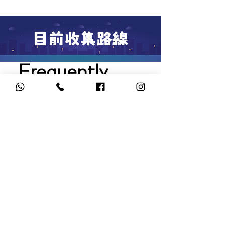
目前收集路線
Frequently
asked
questions
剩餘食物會送去哪裏？
我們收集的食物將直接送往社區、
本地機構和社區中心。透過Bun跑
我可以在自己的地區帶領
及合作夥伴的協助，我們確保這些
Bun跑嗎？
剩餘食物能夠及時送到面臨糧食短