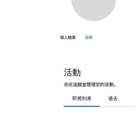
Sus
0
追
個人檔案
活動
活動
在此追蹤並管理您的活動。
即將到來
過去