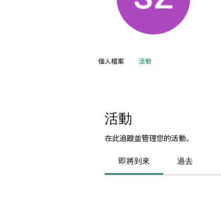
sze
0
追
個人檔案
活動
活動
在此追蹤並管理您的活動。
即將到來
過去